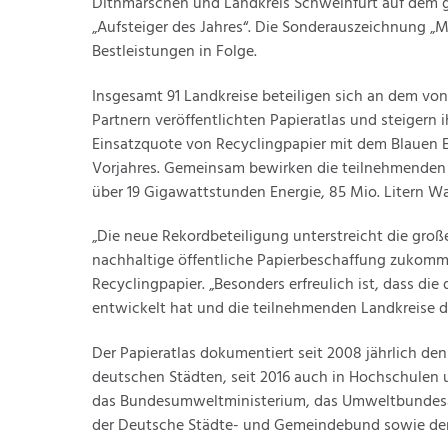
Dithmarschen und Landkreis Schweinfurt auf dem ge
„Aufsteiger des Jahres“. Die Sonderauszeichnung „Me
Bestleistungen in Folge.
Insgesamt 91 Landkreise beteiligen sich an dem von 
Partnern veröffentlichten Papieratlas und steigern 
Einsatzquote von Recyclingpapier mit dem Blauen E
Vorjahres. Gemeinsam bewirken die teilnehmenden 
über 19 Gigawattstunden Energie, 85 Mio. Litern 
„Die neue Rekordbeteiligung unterstreicht die groß
nachhaltige öffentliche Papierbeschaffung zukommt“
Recyclingpapier. „Besonders erfreulich ist, dass die
entwickelt hat und die teilnehmenden Landkreise da
Der Papieratlas dokumentiert seit 2008 jährlich de
deutschen Städten, seit 2016 auch in Hochschulen u
das Bundesumweltministerium, das Umweltbunde
der Deutsche Städte- und Gemeindebund sowie de