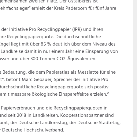
meinsamen zweiten Platz. Der Ostalbkreis ist
hrfachsieger“ erhielt der Kreis Paderborn für fünf Jahre
der Initiative Pro Recyclingpapier (IPR) und ihren
ihre Recyclingpapierquote. Die durchschnittliche
ngel liegt mit über 85 % deutlich über dem Niveau des
Landkreise damit in nur einem Jahr eine Einsparung von
Wasser und über 300 Tonnen CO2-Äquivalenten.
e Bedeutung, die dem Papieratlas als Messlatte für eine
, betont Marc Gebauer, Sprecher der Initiative Pro
 durchschnittliche Recyclingpapierquote sich positiv
mit messbare ökologische Einspareffekte erzielen.“
n Papierverbrauch und die Recyclingpapierquoten in
nd seit 2018 in Landkreisen. Kooperationspartner sind
samt,
der Deutsche Landkreistag,
der Deutsche Städtetag,
r Deutsche Hochschulverband.