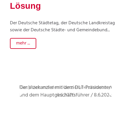
Lösung
Der Deutsche Städtetag, der Deutsche Landkreistag
sowie der Deutsche Städte- und Gemeindebund...
mehr ...
Der Vizekanzler mit dem DLT-Präsidenten
Gespräch mit dem Kanzleramtsminister /
und dem Hauptgeschäftsführer / 8.6.2026
9.6.2026