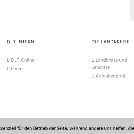
DLT INTERN
DIE LANDKREISE
DLT-Online
Landkreise und
Landräte
Foren
Aufgabenprofil
senziell für den Betrieb der Seite, während andere uns helfen, d