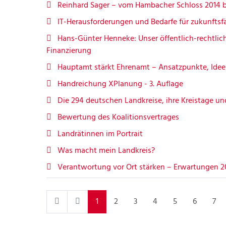
Reinhard Sager – vom Hambacher Schloss 2014 b
IT-Herausforderungen und Bedarfe für zukunftsfä
Hans-Günter Henneke: Unser öffentlich-rechtlich
Finanzierung
Hauptamt stärkt Ehrenamt – Ansatzpunkte, Ideen
Handreichung XPlanung - 3. Auflage
Die 294 deutschen Landkreise, ihre Kreistage un
Bewertung des Koalitionsvertrages
Landrätinnen im Portrait
Was macht mein Landkreis?
Verantwortung vor Ort stärken – Erwartungen 20
1
2
3
4
5
6
7