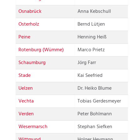
Osnabrück
Anna Kebschull
Osterholz
Bernd Lütjen
Peine
Henning Heiß
Rotenburg (Wümme)
Marco Prietz
Schaumburg
Jörg Farr
Stade
Kai Seefried
Uelzen
Dr. Heiko Blume
Vechta
Tobias Gerdesmeyer
Verden
Peter Bohlmann
Wesermarsch
Stephan Siefken
Wittmund
Holger Heymann