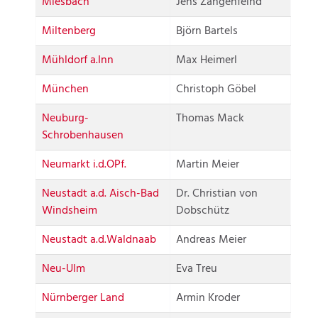
Miesbach
Jens Zangenfeind
Miltenberg
Björn Bartels
Mühldorf a.Inn
Max Heimerl
München
Christoph Göbel
Neuburg-
Thomas Mack
Schrobenhausen
Neumarkt i.d.OPf.
Martin Meier
Neustadt a.d. Aisch-Bad
Dr. Christian von
Windsheim
Dobschütz
Neustadt a.d.Waldnaab
Andreas Meier
Neu-Ulm
Eva Treu
Nürnberger Land
Armin Kroder