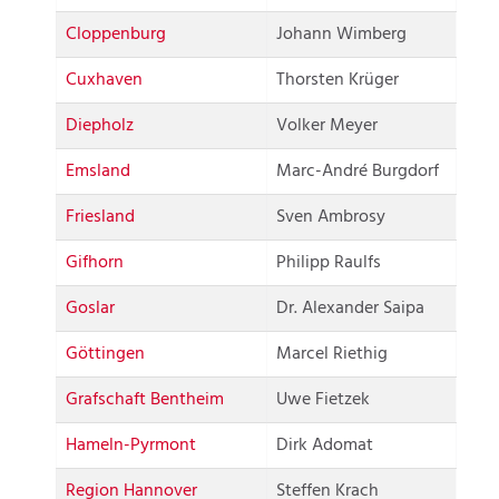
Cloppenburg
Johann Wimberg
Cuxhaven
Thorsten Krüger
Diepholz
Volker Meyer
Emsland
Marc-André Burgdorf
Friesland
Sven Ambrosy
Gifhorn
Philipp Raulfs
Goslar
Dr. Alexander Saipa
Göttingen
Marcel Riethig
Grafschaft Bentheim
Uwe Fietzek
Hameln-Pyrmont
Dirk Adomat
Region Hannover
Steffen Krach