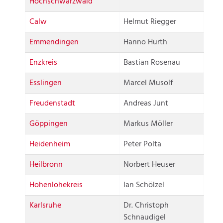
Hochschwarzwald
Calw
Helmut Riegger
Emmendingen
Hanno Hurth
Enzkreis
Bastian Rosenau
Esslingen
Marcel Musolf
Freudenstadt
Andreas Junt
Göppingen
Markus Möller
Heidenheim
Peter Polta
Heilbronn
Norbert Heuser
Hohenlohekreis
Ian Schölzel
Karlsruhe
Dr. Christoph
Schnaudigel