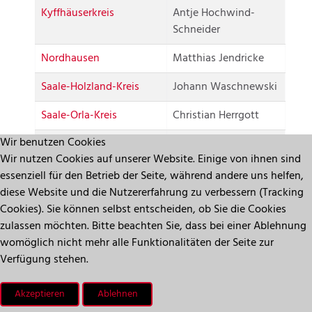
Kyffhäuserkreis
Antje Hochwind-
Schneider
Nordhausen
Matthias Jendricke
Saale-Holzland-Kreis
Johann Waschnewski
Saale-Orla-Kreis
Christian Herrgott
Wir benutzen Cookies
Saalfeld-Rudolstadt
Marko Wolfram
Wir nutzen Cookies auf unserer Website. Einige von ihnen sind
Schmalkalden-
Peggy Greiser
essenziell für den Betrieb der Seite, während andere uns helfen,
Meiningen
diese Website und die Nutzererfahrung zu verbessern (Tracking
Cookies). Sie können selbst entscheiden, ob Sie die Cookies
Sömmerda
Christian Karl
zulassen möchten. Bitte beachten Sie, dass bei einer Ablehnung
womöglich nicht mehr alle Funktionalitäten der Seite zur
Sonneberg
Robert Sesselmann
Verfügung stehen.
Unstrut-Hainich-Kreis
Thomas Ahke
Akzeptieren
Ablehnen
Wartburgkreis
Dr. Michael