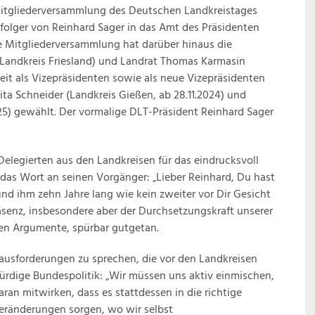
itgliederversammlung des Deutschen Landkreistages
olger von Reinhard Sager in das Amt des Präsidenten
 Mitgliederversammlung hat darüber hinaus die
Landkreis Friesland) und Landrat Thomas Karmasin
eit als Vizepräsidenten sowie als neue Vizepräsidenten
ita Schneider (Landkreis Gießen, ab 28.11.2024) und
025) gewählt. Der vormalige DLT-Präsident Reinhard Sager
elegierten aus den Landkreisen für das eindrucksvoll
as Wort an seinen Vorgänger: „Lieber Reinhard, Du hast
nd ihm zehn Jahre lang wie kein zweiter vor Dir Gesicht
äsenz, insbesondere aber der Durchsetzungskraft unserer
en Argumente, spürbar gutgetan.
erausforderungen zu sprechen, die vor den Landkreisen
ürdige Bundespolitik: „Wir müssen uns aktiv einmischen,
ran mitwirken, dass es stattdessen in die richtige
Veränderungen sorgen, wo wir selbst