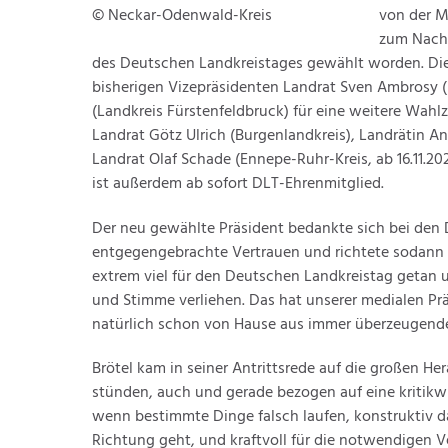
© Neckar-Odenwald-Kreis
von der M
zum Nachf
des Deutschen Landkreistages gewählt worden. Die
bisherigen Vizepräsidenten Landrat Sven Ambrosy (
(Landkreis Fürstenfeldbruck) für eine weitere Wahlz
Landrat Götz Ulrich (Burgenlandkreis), Landrätin An
Landrat Olaf Schade (Ennepe-Ruhr-Kreis, ab 16.11.2
ist außerdem ab sofort DLT-Ehrenmitglied.
Der neu gewählte Präsident bedankte sich bei den D
entgegengebrachte Vertrauen und richtete sodann d
extrem viel für den Deutschen Landkreistag getan u
und Stimme verliehen. Das hat unserer medialen Pr
natürlich schon von Hause aus immer überzeugend
Brötel kam in seiner Antrittsrede auf die großen H
stünden, auch und gerade bezogen auf eine kritikw
wenn bestimmte Dinge falsch laufen, konstruktiv da
Richtung geht, und kraftvoll für die notwendigen 