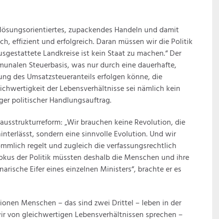
 lösungsorientiertes, zupackendes Handeln und damit
ch, effizient und erfolgreich. Daran müssen wir die Politik
usgestattete Landkreise ist kein Staat zu machen.“ Der
munalen Steuerbasis, was nur durch eine dauerhafte,
ung des Umsatzsteueranteils erfolgen könne, die
chwertigkeit der Lebensverhältnisse sei nämlich kein
ger politischer Handlungsauftrag.
ausstrukturreform: „Wir brauchen keine Revolution, die
terlässt, sondern eine sinnvolle Evolution. Und wir
mmlich regelt und zugleich die verfassungsrechtlich
okus der Politik müssten deshalb die Menschen und ihre
arische Eifer eines einzelnen Ministers“, brachte er es
llionen Menschen – das sind zwei Drittel – leben in der
r von gleichwertigen Lebensverhältnissen sprechen –