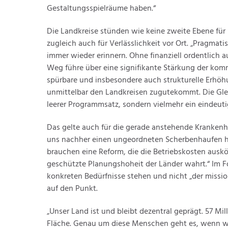
Gestaltungsspielräume haben.“
Die Landkreise stünden wie keine zweite Ebene für
zugleich auch für Verlässlichkeit vor Ort. „Pragmatis
immer wieder erinnern. Ohne finanziell ordentlich a
Weg führe über eine signifikante Stärkung der kom
spürbare und insbesondere auch strukturelle Erhöh
unmittelbar den Landkreisen zugutekommt. Die Glei
leerer Programmsatz, sondern vielmehr ein eindeuti
Das gelte auch für die gerade anstehende Krankenh
uns nachher einen ungeordneten Scherbenhaufen hin
brauchen eine Reform, die die Betriebskosten auskö
geschützte Planungshoheit der Länder wahrt.“ Im F
konkreten Bedürfnisse stehen und nicht „der mission
auf den Punkt.
„Unser Land ist und bleibt dezentral geprägt. 57 Mi
Fläche. Genau um diese Menschen geht es, wenn wi