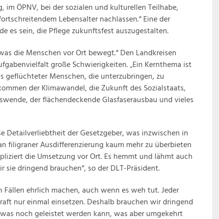
 im ÖPNV, bei der sozialen und kulturellen Teilhabe,
ortschreitendem Lebensalter nachlassen.“ Eine der
 es sein, die Pflege zukunftsfest auszugestalten.
 was die Menschen vor Ort bewegt.“ Den Landkreisen
fgabenvielfalt große Schwierigkeiten. „Ein Kernthema ist
 geflüchteter Menschen, die unterzubringen, zu
zukommen der Klimawandel, die Zukunft des Sozialstaats,
ätswende, der flächendeckende Glasfaserausbau und vieles
 Detailverliebtheit der Gesetzgeber, was inzwischen in
n filigraner Ausdifferenzierung kaum mehr zu überbieten
mpliziert die Umsetzung vor Ort. Es hemmt und lähmt auch
 sie dringend brauchen“, so der DLT-Präsident.
n Fällen ehrlich machen, auch wenn es weh tut. Jeder
raft nur einmal einsetzen. Deshalb brauchen wir dringend
, was noch geleistet werden kann, was aber umgekehrt