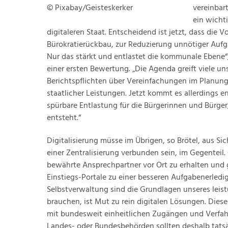
© Pixabay/Geisteskerker
vereinbar
ein wicht
digitaleren Staat. Entscheidend ist jetzt, dass die
Bürokratierückbau, zur Reduzierung unnötiger Aufga
Nur das stärkt und entlastet die kommunale Ebene“
einer ersten Bewertung. „Die Agenda greift viele u
Berichtspflichten über Vereinfachungen im Planungs
staatlicher Leistungen. Jetzt kommt es allerdings e
spürbare Entlastung für die Bürgerinnen und Bürger
entsteht.“
Digitalisierung müsse im Übrigen, so Brötel, aus S
einer Zentralisierung verbunden sein, im Gegenteil
bewährte Ansprechpartner vor Ort zu erhalten und 
Einstiegs-Portale zu einer besseren Aufgabenerle
Selbstverwaltung sind die Grundlagen unseres leis
brauchen, ist Mut zu rein digitalen Lösungen. Di
mit bundesweit einheitlichen Zugängen und Verfa
Landes- oder Bundesbehörden sollten deshalb tatsäc