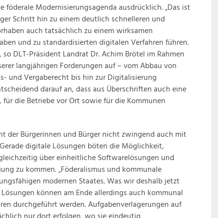
te föderale Modernisierungsagenda ausdrücklich. „Das ist
iger Schritt hin zu einem deutlich schnelleren und
 Vorhaben auch tatsächlich zu einem wirksamen
ben und zu standardisierten digitalen Verfahren führen.
, so DLT-Präsident Landrat Dr. Achim Brötel im Rahmen
nserer langjährigen Forderungen auf – vom Abbau von
- und Vergaberecht bis hin zur Digitalisierung
ntscheidend darauf an, dass aus Überschriften auch eine
, für die Betriebe vor Ort sowie für die Kommunen
icht der Bürgerinnen und Bürger nicht zwingend auch mit
. Gerade digitale Lösungen böten die Möglichkeit,
gleichzeitig über einheitliche Softwarelösungen und
digung zu kommen. „Föderalismus und kommunale
tungsfähigen modernen Staates. Was wir deshalb jetzt
ese Lösungen können am Ende allerdings auch kommunal
hren durchgeführt werden. Aufgabenverlagerungen auf
hlich nur dort erfolgen, wo sie eindeutig