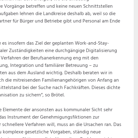
are Vorgänge betreffen und keine neuen Schnittstellen
laufgaben lehnen die Landkreise deshalb ab, weil so die
rtner für Bürger und Betriebe gibt und Personal am Ende
s insofern das Ziel der geplanten Work-and-Stay-
er Zuständigkeiten eine durchgängige Digitalisierung
 Verfahren der Berufsanerkennung eng mit den
, Integration und familiärer Betreuung – zu
ten aus dem Ausland wichtig. Deshalb beraten wir in
h die mitreisenden Familienangehörigen von Anfang an
ttelstand bei der Suche nach Fachkräften. Dieses dichte
isation zu sichern“, so Brötel.
ge Elemente der ansonsten aus kommunaler Sicht sehr
r das Instrument der Genehmigungsfiktionen zur
schnellere Verfahren will, muss an die Ursachen ran. Das
 zu komplexe gesetzliche Vorgaben, ständig neue