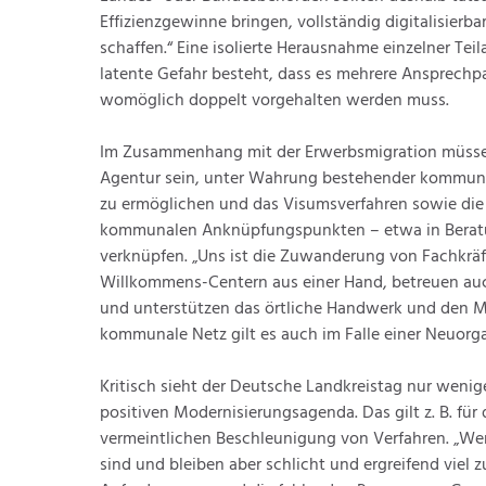
Effizienzgewinne bringen, vollständig digitalisierb
schaffen.“ Eine isolierte Herausnahme einzelner Tei
latente Gefahr besteht, dass es mehrere Ansprechpa
womöglich doppelt vorgehalten werden muss.
Im Zusammenhang mit der Erwerbsmigration müsse e
Agentur sein, unter Wahrung bestehender kommunal
zu ermöglichen und das Visumsverfahren sowie die
kommunalen Anknüpfungspunkten – etwa in Beratung
verknüpfen. „Uns ist die Zuwanderung von Fachkräf
Willkommens-Centern aus einer Hand, betreuen auc
und unterstützen das örtliche Handwerk und den Mi
kommunale Netz gilt es auch im Falle einer Neuorgan
Kritisch sieht der Deutsche Landkreistag nur weni
positiven Modernisierungsagenda. Das gilt z. B. fü
vermeintlichen Beschleunigung von Verfahren. „Wer 
sind und bleiben aber schlicht und ergreifend viel