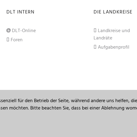
DLT INTERN
DIE LANDKREISE
DLT-Online
Landkreise und
Landräte
Foren
Aufgabenprofil
senziell für den Betrieb der Seite, während andere uns helfen, d
assen möchten. Bitte beachten Sie, dass bei einer Ablehnung womö
© 2009 - 2023 Deutscher Landkreistag