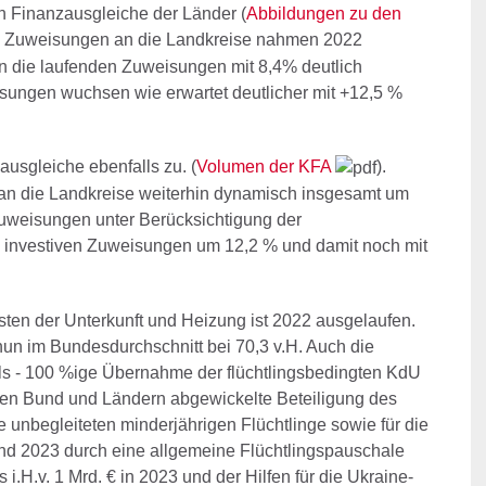
n Finanzausgleiche der Länder (
Abbildungen zu den
ie Zuweisungen an die Landkreise nahmen 2022
 die laufenden Zuweisungen mit 8,4% deutlich
isungen wuchsen wie erwartet deutlicher mit +12,5 %
sgleiche ebenfalls zu. (
Volumen der KFA
).
 an die Landkreise weiterhin dynamisch insgesamt um
weisungen unter Berücksichtigung der
e investiven Zuweisungen um 12,2 % und damit noch mit
sten der Unterkunft und Heizung ist 2022 ausgelaufen.
un im Bundesdurchschnitt bei 70,3 v.H. Auch die
ls - 100 %ige Übernahme der flüchtlingsbedingten KdU
hen Bund und Ländern abgewickelte Beteiligung des
e unbegleiteten minderjährigen Flüchtlinge sowie für die
ind 2023 durch eine allgemeine Flüchtlingspauschale
 i.H.v. 1 Mrd. € in 2023 und der Hilfen für die Ukraine-