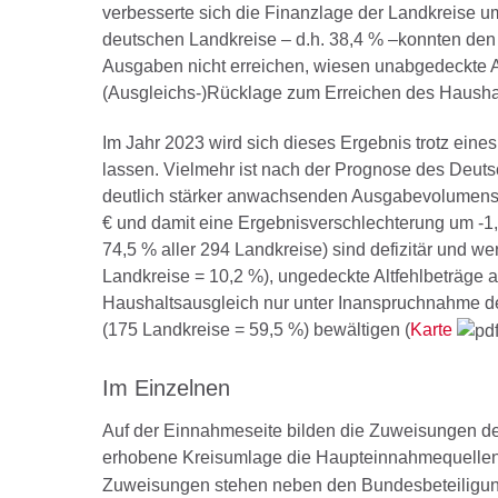
verbesserte sich die Finanzlage der Landkreise u
deutschen Landkreise – d.h. 38,4 % –konnten de
Ausgaben nicht erreichen, wiesen unabgedeckte Al
(Ausgleichs-)Rücklage zum Erreichen des Haushal
Im Jahr 2023 wird sich dieses Ergebnis trotz ei
lassen. Vielmehr ist nach der Prognose des Deut
deutlich stärker anwachsenden Ausgabevolumens im
€ und damit eine Ergebnisverschlechterung um -1,
74,5 % aller 294 Landkreise) sind defizitär und w
Landkreise = 10,2 %), ungedeckte Altfehlbeträge 
Haushaltsausgleich nur unter Inanspruchnahme d
(175 Landkreise = 59,5 %) bewältigen (
Karte
Im Einzelnen
Auf der Einnahmeseite bilden die Zuweisungen d
erhobene Kreisumlage die Haupteinnahmequellen 
Zuweisungen stehen neben den Bundesbeteiligung