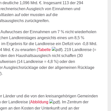
m deutliche 1,096 Mrd. €. Insgesamt 113 der 294
n rechnerischen Ausgleich von Einnahmen und
tlasten auf oder mussten auf die
tsausgleichs zurückgreifen.
nes Aufwuchses der Einnahmen um 7 % nicht wiederholen
schen Landkreistages angesichts eines um 8,5 %
 Ergebnis für die Landkreise ein Defizit von -0,8 Mrd.
4 Mrd. € zu erwarten (
Tabelle
). 219 Landkreise (=
erden den Haushaltsausgleich nicht schaffen (30
aufweisen (14 Landkreise = 4,8 %) oder den
er Ausgleichsrücklage oder der allgemeinen Rücklage
).
er Länder und die von den kreisangehörigen Gemeinden
der Landkreise (
Abbildung
). Im Zentrum der
en an den Kosten der Unterkunft und an der