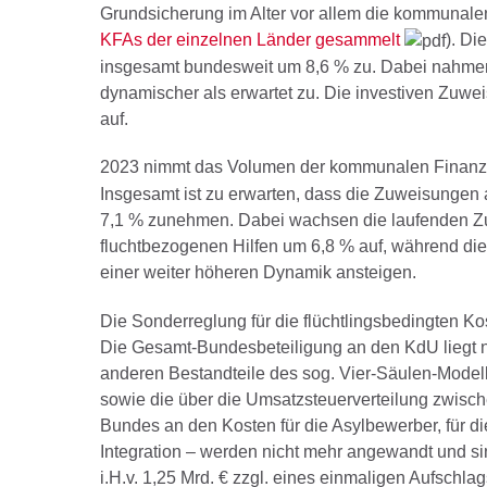
Grundsicherung im Alter vor allem die kommunale
KFAs der einzelnen Länder gesammelt
). D
insgesamt bundesweit um 8,6 % zu. Dabei nahmen
dynamischer als erwartet zu. Die investiven Zuwe
auf.
2023 nimmt das Volumen der kommunalen Finanzau
Insgesamt ist zu erwarten, dass die Zuweisungen
7,1 % zunehmen. Dabei wachsen die laufenden Zu
fluchtbezogenen Hilfen um 6,8 % auf, während di
einer weiter höheren Dynamik ansteigen.
Die Sonderreglung für die flüchtlingsbedingten Ko
Die Gesamt-Bundesbeteiligung an den KdU liegt n
anderen Bestandteile des sog. Vier-Säulen-Model
sowie die über die Umsatzsteuerverteilung zwisc
Bundes an den Kosten für die Asylbewerber, für di
Integration – werden nicht mehr angewandt und s
i.H.v. 1,25 Mrd. € zzgl. eines einmaligen Aufschlags