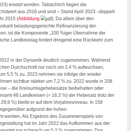
023) ersetzt worden. Tatsächlich liegen die
chstwert aus 2016 und sind – Stand April 2023 –doppelt
hr 2015 (
Abbildung
). Da allein über den
iduell belastungsgerechte Refinanzierung der
kann, ist die Komponente „100 %iger Übernahme der
tsche Landkreistag fordert dringend eine Rückkehr zum
2022 in der Dynamik deutlich zugenommen. Während
hen Durchschnitt nur noch um 2,4 % aufwuchsen,
um 5,5 % zu. 2023 nehmen sie infolge der wieder
hmen sichtbar stärker um 7,2 % zu. 2022 wurde in 208
reise – die Kreisumlagehebesätze beibehalten oder
gesamt 48 Landkreisen (= 16,3 %) der Hebesatz trotz der
 29,9 %) bleibt er auf dem Vorjahresniveau. In 158
emgegenüber aufgrund der hohen
ht werden. Als Ergebnis des Zusammenspiels von
gestaltung hat im Jahr 2022 das Aufkommen aus der
 erwartet nur schwach um 5,2 % zugenommen. Das