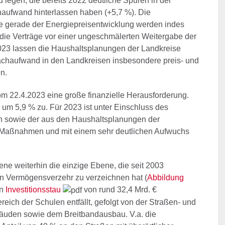
legen, die bereits 2022 deutliche Spuren in der
aufwand hinterlassen haben (+5,7 %). Die
te gerade der Energiepreisentwicklung werden indes
 die Verträge vor einer ungeschmälerten Weitergabe der
023 lassen die Haushaltsplanungen der Landkreise
achaufwand in den Landkreisen insbesondere preis- und
n.
om 22.4.2023 eine große finanzielle Herausforderung.
m 5,9 % zu. Für 2023 ist unter Einschluss des
n sowie der aus den Haushaltsplanungen der
n Maßnahmen und mit einem sehr deutlichen Aufwuchs
ene weiterhin die einzige Ebene, die seit 2003
nen Vermögensverzehr zu verzeichnen hat (
Abbildung
in
Investitionsstau
von rund 32,4 Mrd. €
reich der Schulen entfällt, gefolgt von der Straßen- und
ebäuden sowie dem Breitbandausbau. V.a. die