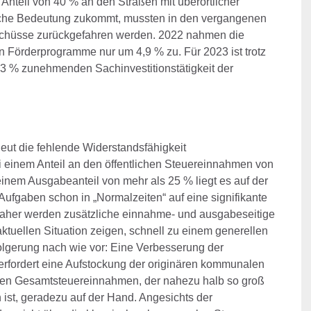
 Anteil von 40 % an den Straßen mit überörtlicher
liche Bedeutung zukommt, mussten in den vergangenen
schüsse zurückgefahren werden. 2022 nahmen die
en Förderprogramme nur um 4,9 % zu. Für 2023 ist trotz
,3 % zunehmenden Sachinvestitionstätigkeit der
rneut die fehlende Widerstandsfähigkeit
i einem Anteil an den öffentlichen Steuereinnahmen von
 einem Ausgabeanteil von mehr als 25 % liegt es auf der
ufgaben schon in „Normalzeiten“ auf eine signifikante
aher werden zusätzliche einnahme- und ausgabeseitige
ktuellen Situation zeigen, schnell zu einem generellen
folgerung nach wie vor: Eine Verbesserung der
rfordert eine Aufstockung der originären kommunalen
 den Gesamtsteuereinnahmen, der nahezu halb so groß
 ist, geradezu auf der Hand. Angesichts der