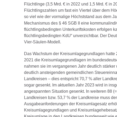
Flüchtlinge (3,5 Mrd. € in 2022 und 1,5 Mrd. € in 2
Flüchtlingszahlen um fast ein Viertel über dem Hö
so viel wie der vormalige Höchststand aus dem Ja
Mechanismus des § 46 SGB II eine kommunalindiv
flüchtlingsbedingten Unterkunftskosten erfolgen 
flüchtlingsbedingten KdU“ unverzichtbar. Der Deu
Vier-Säulen-Modell.
Das Wachstum der Kreisumlagegrundlagen hatte 
2021 die Kreisumlagegrundlagen im bundesdeutsc
nahmen sie im vergangenen Jahr deutlich stärker 
deutlich ansteigenden gemeindlichen Steuereinna
Landkreisen – dies entspricht 70,7 % aller Landk
sogar gesenkt. Im aktuellen Jahr 2023 wird in ins
angespannten Situation gesenkt. In weiteren 88 (=
Landkreisen bzw. 53,7 % der Landkreise muss d
Ausgabeanforderungen der Kreisumlagesatz erhö
Kreisumlagegrundlagen und Kreisumlagehebesatz
Kreisumlage in den Landkreisen bundesweit wie