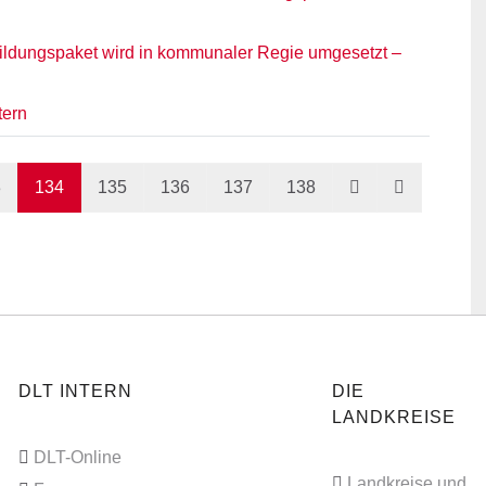
ildungspaket wird in kommunaler Regie umgesetzt –
tern
3
134
135
136
137
138
DLT INTERN
DIE
LANDKREISE
DLT-Online
Landkreise und